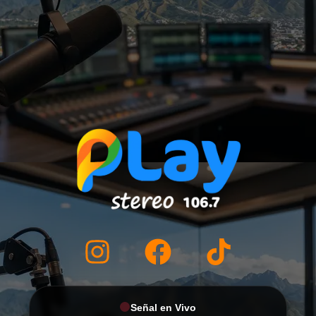
Señal en Vivo