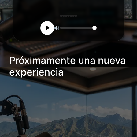
>
Próximamente una nueva
experiencia